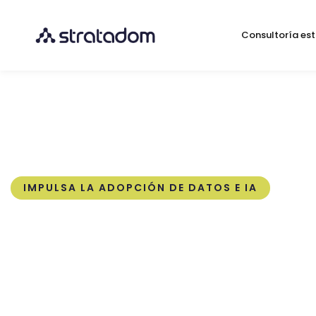
Consultoría est
IMPULSA LA ADOPCIÓN DE DATOS E IA
Juegos, experienci
y team building pa
activar la cultura d