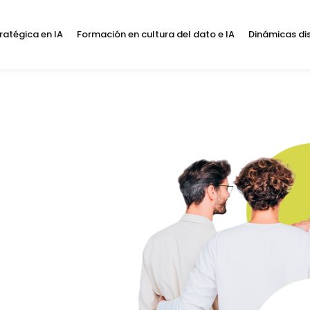
ratégica en IA
Formación en cultura del dato e IA
Dinámicas di
as
ra
el