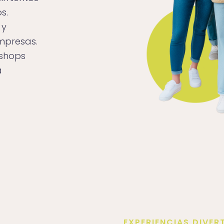
s.
 y
mpresas.
kshops
a
EXPERIENCIAS DIVER