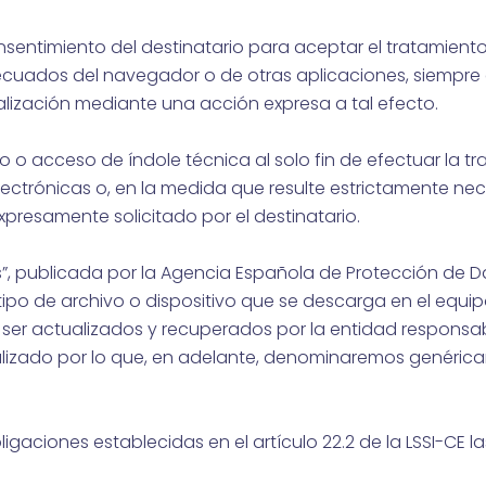
sentimiento del destinatario para aceptar el tratamient
decuados del navegador o de otras aplicaciones, siempr
alización mediante una acción expresa a tal efecto.
 o acceso de índole técnica al solo fin de efectuar la t
trónicas o, en la medida que resulte estrictamente nece
xpresamente solicitado por el destinatario.
s”, publicada por la Agencia Española de Protección de D
r tipo de archivo o dispositivo que se descarga en el equi
er actualizados y recuperados por la entidad responsabl
alizado por lo que, en adelante, denominaremos genérica
ciones establecidas en el artículo 22.2 de la LSSI-CE la