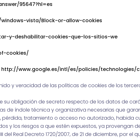
/answer/95647?hl=es
/windows-vista/Block-or-allow-cookies
itar-y-deshabilitar-cookies-que-los-sitios-we
of-cookies/
:
http://www.google.es/intl/es/policies/technologies/
ido y veracidad de las políticas de cookies de los tercer
e su obligación de secreto respecto de los datos de cará
s de índole técnica y organizativa necesarias que garan
n, pérdida, tratamiento o acceso no autorizado, habida c
dos y los riesgos a que estén expuestos, ya provengan d
VIII del Real Decreto 1720/2007, de 21 de diciembre, por el 